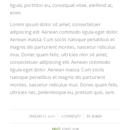
ligula, porttitor eu, consequat vitae, eleifend ac,
enim.
Lorem ipsum dolor sit amet, consectetuer
adipiscing elit. Aenean commodo ligula eget dolor.
Aenean massa. Cum sociis natoque penatibus et
magnis dis parturient montes, nascetur ridiculus
mus. Donec quam felis, ultricies nlor sit amet,
consectetuer adipiscing elit. Aenean commodo
ligula eget dolor. Aenean massa. Cum sociis
natoque penatibus et magnis dis parturient
montes, nascetur ridiculus mus. Donec quam felis,
ultricies nec, pellentesque eu, pretium quis, sem.
/
/
JANEIRO 24, 2013
0 COMMENTS
BY
ADMIN
TAGS:
FOOD
,
FUN